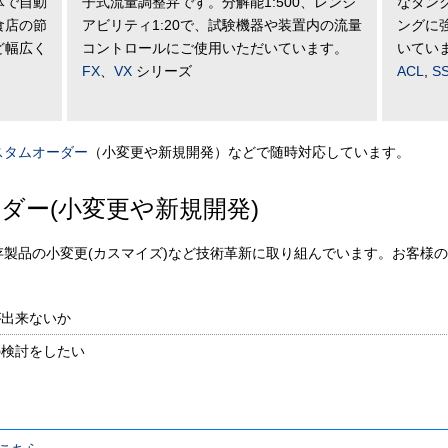
体で自動
子式流量調整弁です。分解能1:500、レンジ
なタン
食店の節
アビリティ1:20で、試験機器や装置内の流量
ングに
ど幅広く
コントロールにご使用いただいています。
いてい
FX
、
VX
シリーズ
ACL
,
S
スタムオーダー
（小変更や新規開発）などで随時対応しています。
ダー(小変更や新規開発)
製品の小変更(カスマイズ)など技術革新に取り組んでいます。お客様
が出来ないか
の検討をしたい