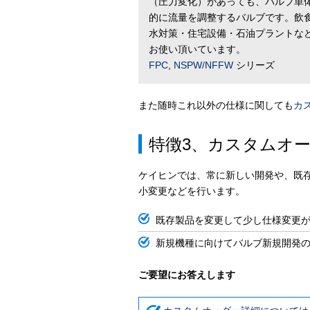
（圧力変化）があっても、バルブ単
的に流量を調整するバルブです。飲
水対策・住宅設備・石油プラントな
お使い頂いています。
FPC
,
NSPW/NFFW
シリーズ
また随時これ以外の仕様に関しても
カ
特徴3、カスタムオー
ケイヒンでは、常に新しい開発や、既存
小変更などを行います。
既存製品を変更して少し仕様変更
新規機種に向けてバルブ新規開発
ご要望にお答えします