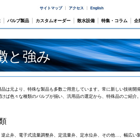
サイトマップ
アクセス
English
は
バルブ製品
カスタムオーダー
散水設備
特集・コラム
企
徴と強み
用品は元より、特殊な製品も多数ご用意しています。常に新しい技術開
聞けば色々な種類のバルブが揃い、汎用品の選定から、特殊品のご紹介
類
、逆止弁、電子式流量調整弁、定流量弁、定水位弁、その他…、幅広い