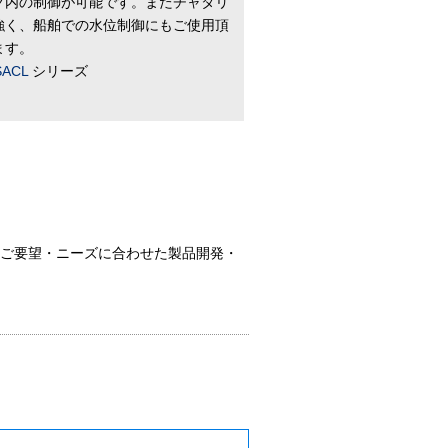
ク内の制御が可能です。またチャタリ
強く、船舶での水位制御にもご使用頂
ます。
SACL
シリーズ
のご要望・ニーズに合わせた製品開発・