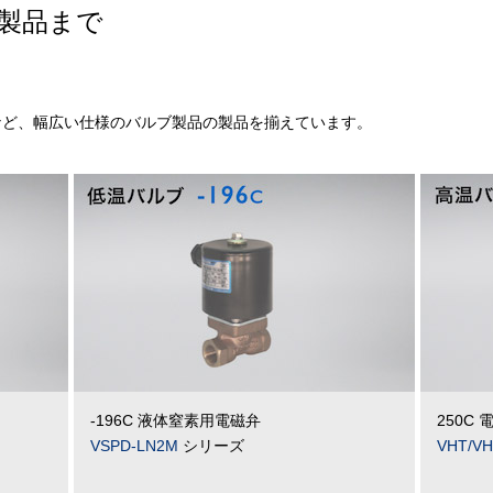
殊製品まで
50℃など、幅広い仕様のバルブ製品の製品を揃えています。
-196C 液体窒素用電磁弁
250C 
VSPD-LN2M
シリーズ
VHT/V