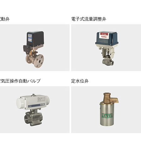
電動弁
電子式流量調整弁
空気圧操作自動バルブ
定水位弁