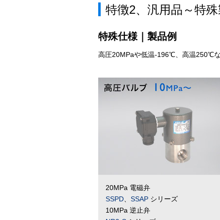
特徴2、汎用品～特
特殊仕様｜製品例
高圧20MPaや低温-196℃、高温2
20MPa 電磁弁
SSPD
、
SSAP
シリーズ
10MPa 逆止弁