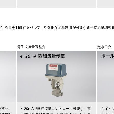
一定流量を制御するバルブ）や微細な流量制御が可能な電子式流量調整
電子式流量調整弁
定水位弁
圧変化
4-20mAで微細流量コントロール可能な、電
ケイヒ